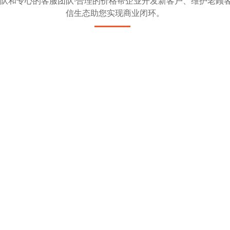
团队和专心的客服团队·合理的价格帮企业开发新客户、维护老顾
信生态助您实现商业闭环。