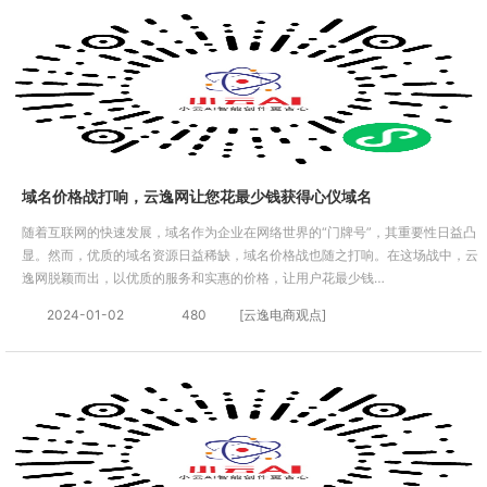
域名价格战打响，云逸网让您花最少钱获得心仪域名
随着互联网的快速发展，域名作为企业在网络世界的“门牌号”，其重要性日益凸
显。然而，优质的域名资源日益稀缺，域名价格战也随之打响。在这场战中，云
逸网脱颖而出，以优质的服务和实惠的价格，让用户花最少钱…
2024-01-02
480
[云逸电商观点]