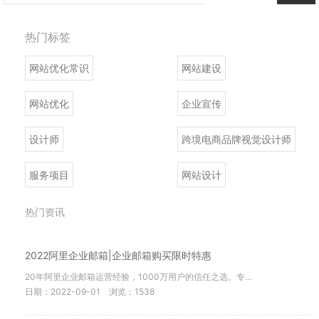
热门标签
网站优化常识
网站建设
网站优化
企业宣传
设计师
跨境电商品牌视觉设计师
服务项目
网站设计
热门资讯
2022阿里企业邮箱|企业邮箱购买限时特惠
20年阿里企业邮箱运营经验，1000万用户的信任之选。专…
日期：2022-09-01
浏览：1538