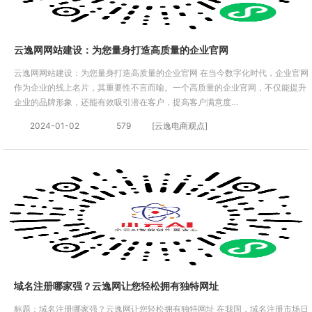
云逸网网站建设：为您量身打造高质量的企业官网
云逸网网站建设：为您量身打造高质量的企业官网 在当今数字化时代，企业官网
作为企业的线上名片，其重要性不言而喻。一个高质量的企业官网，不仅能提升
企业的品牌形象，还能有效吸引潜在客户，提高客户满意度…
2024-01-02
579
[云逸电商观点]
域名注册哪家强？云逸网让您轻松拥有独特网址
标题：域名注册哪家强？云逸网让您轻松拥有独特网址 在我国，域名注册市场日