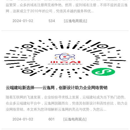
益繁荣，众多的域名注册商竞相争艳。然而，提到域名注册，不得不提的是云逸
网，这家成立于2010年的公司，凭借其卓越的服务和优…
2024-01-02
534
[云逸电商观点]
云端建站新选择——云逸网，创新设计助力企业网络营销
随着互联网的飞速发展，企业纷纷寻求线上发展，云端建站成为当下热门趋势。
在众多云端建站平台中，云逸网脱颖而出，凭借其创新设计和高性价比，助力企
业网络营销。本文将为您详细解析云逸网的亮点与优势，为您云…
2024-01-02
601
[云逸电商观点]