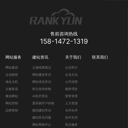
售前咨询热线
158-1472-1319
网站服务
建站资讯
关于我们
联系我们
网站建设
云逸电商观点
企业简介
企业邮箱
网站建设常识
企业文化
域名主机
网站优化常识
公司优势
云服务器
软文发布价格
服务理念
微信网站
AI技术资讯
荣誉资质
网站营销
爱采购开户价格
人力资源
品牌营销
微信建站常识
合作伙伴
建站常见问题
技术支持
网站帮助中心
售后服务