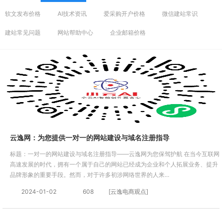
软文发布价格
AI技术资讯
爱采购开户价格
微信建站常识
建站常见问题
网站帮助中心
企业邮箱价格
云逸网：为您提供一对一的网站建设与域名注册指导
标题：一对一的网站建设与域名注册指导——云逸网为您保驾护航 在当今互联网
高速发展的时代，拥有一个属于自己的网站已经成为企业和个人拓展业务、提升
品牌形象的重要手段。然而，对于许多初涉网络世界的人来…
2024-01-02
608
[云逸电商观点]