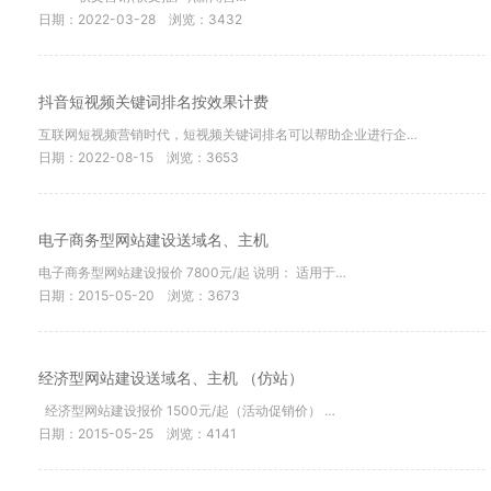
日期：2022-03-28
浏览：3432
抖音短视频关键词排名按效果计费
互联网短视频营销时代，短视频关键词排名可以帮助企业进行企…
日期：2022-08-15
浏览：3653
电子商务型网站建设送域名、主机
电子商务型网站建设报价 7800元/起 说明： 适用于…
日期：2015-05-20
浏览：3673
经济型网站建设送域名、主机 （仿站）
经济型网站建设报价 1500元/起（活动促销价） …
日期：2015-05-25
浏览：4141