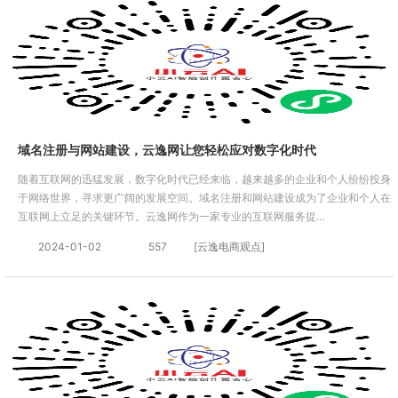
域名注册与网站建设，云逸网让您轻松应对数字化时代
随着互联网的迅猛发展，数字化时代已经来临，越来越多的企业和个人纷纷投身
于网络世界，寻求更广阔的发展空间。域名注册和网站建设成为了企业和个人在
互联网上立足的关键环节。云逸网作为一家专业的互联网服务提…
2024-01-02
557
[云逸电商观点]