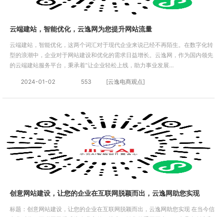
云端建站，智能优化，云逸网为您提升网站流量
云端建站，智能优化，这两个词汇对于现代企业来说已经不再陌生。在数字化转
型的浪潮中，企业对于网站建设和优化的需求日益增长。云逸网，作为国内领先
的云端建站服务平台，秉承着“让企业轻松上线，助力事业发展…
2024-01-02
553
[云逸电商观点]
创意网站建设，让您的企业在互联网脱颖而出，云逸网助您实现
标题：创意网站建设，让您的企业在互联网脱颖而出，云逸网助您实现 在当今信